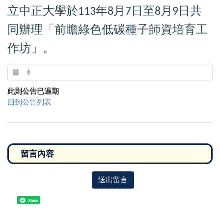
立中正大學於
年
月
日至
月
日共
113
8
7
8
9
同辦理「前瞻綠色低碳種子師資培育工
作坊」。
此則公告已過期
回到公告列表
送出留言
Share