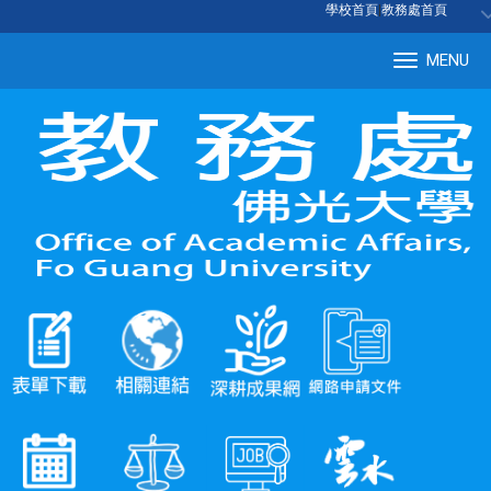
:::
學校首頁
|
教務處首頁
MENU
Tog