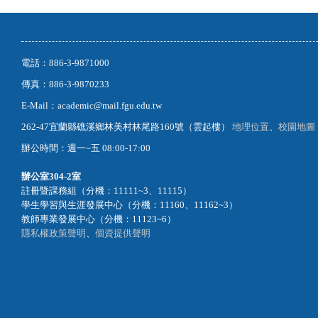
電話：886-3-9871000
傳真：886-3-9870233
E-Mail：academic@mail.fgu.edu.tw
262-47宜蘭縣礁溪鄉林美村林尾路160號（雲起樓）
地理位置
、
校園地圖
辦公時間：週一~五 08:00-17:00
辦公室
304-2室
註冊暨課務組（分機：11111~3、11115）
學生學習與生涯發展中心（分機：11160、11162~3）
教師專業發展中心（分機：11123~6）
隱私權政策聲明
、
個資提供聲明