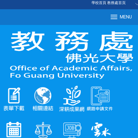
:::
學校首頁
|
教務處首頁
MENU
Tog