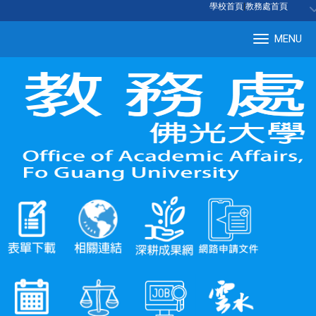
:::
學校首頁
|
教務處首頁
MENU
Tog