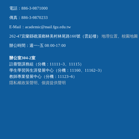
電話：886-3-9871000
傳真：886-3-9870233
E-Mail：academic@mail.fgu.edu.tw
262-47宜蘭縣礁溪鄉林美村林尾路160號（雲起樓）
地理位置
、
校園地圖
辦公時間：週一~五 08:00-17:00
辦公室
304-2室
註冊暨課務組（分機：11111~3、11115）
學生學習與生涯發展中心（分機：11160、11162~3）
教師專業發展中心（分機：11123~6）
隱私權政策聲明
、
個資提供聲明