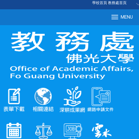
:::
學校首頁
|
教務處首頁
MENU
Tog