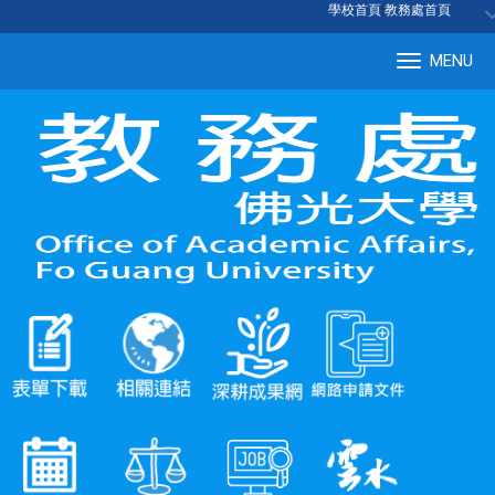
:::
學校首頁
|
教務處首頁
MENU
Tog