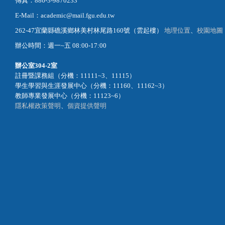
傳真：886-3-9870233
E-Mail：academic@mail.fgu.edu.tw
262-47宜蘭縣礁溪鄉林美村林尾路160號（雲起樓）
地理位置
、
校園地圖
辦公時間：週一~五 08:00-17:00
辦公室
304-2室
註冊暨課務組（分機：11111~3、11115）
學生學習與生涯發展中心（分機：11160、11162~3）
教師專業發展中心（分機：11123~6）
隱私權政策聲明
、
個資提供聲明