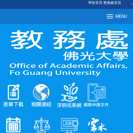
:::
學校首頁
|
教務處首頁
MENU
Tog