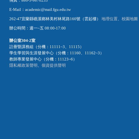
傳真：886-3-9870233
E-Mail：academic@mail.fgu.edu.tw
262-47宜蘭縣礁溪鄉林美村林尾路160號（雲起樓）
地理位置
、
校園地圖
辦公時間：週一~五 08:00-17:00
辦公室
304-2室
註冊暨課務組（分機：11111~3、11115）
學生學習與生涯發展中心（分機：11160、11162~3）
教師專業發展中心（分機：11123~6）
隱私權政策聲明
、
個資提供聲明