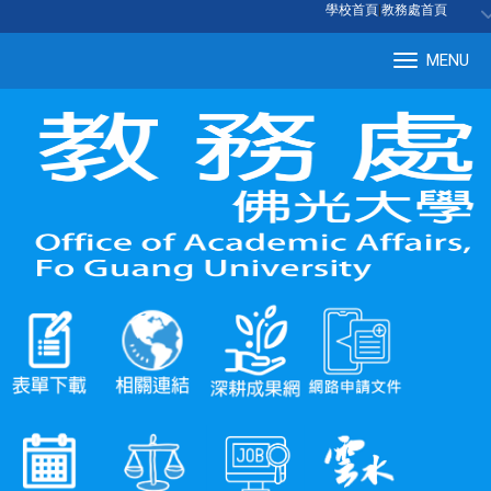
:::
學校首頁
|
教務處首頁
MENU
Tog