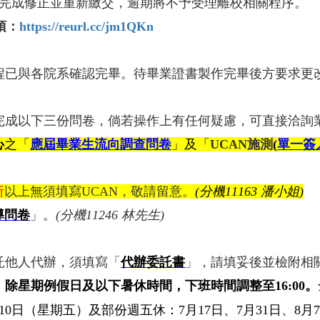
）內完成修正並重新繳交，逾期將不予受理離校相關程序。
項：
https://reurl.cc/jm1QKn
與各院系確認完畢。待畢業證書製作完畢後方要求更改須
成以下三份問卷，倘若操作上有任何疑慮，可直接洽詢
心
之「
應屆
畢業生流向調查問卷
」及「
UCAN
施測
(
單一簽
所
以上無須填寫
UCAN
，敬請留意。
(
分機
11163
潘小姐
)
導問卷
」。
(分機11246 林先生)
他人代辦，須填寫「
代辦委託書
」
，請填妥後並檢附相
，
除星期例假日及以下暑休時間，
下班時間調整至
16:00
。
10
日（星期五）及部份週五休：7
月17
日、7
月31
日、8
月