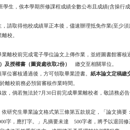
班學生，俟本學期所修課程成績全數公布且成績(含操行
生，請取得他校成績單正本後，儘速辦理抵免作業(至少須
業離校。
畢業離校前完成電子學位論文上傳作業，並經圖書館審核
本）及授權書（圖資處收取2份）
繳交至相關單位。
項單位審核通過後，方可領取畢業證書。
紙本論文定稿繳交
請於離校前務必預留審核作業時間。
故，倘若無法於7月30日前完成畢業離校者，敬請務必
：依研究生畢業論文格式第三條第五款規定，「論文摘要
,000字，應打字。」凡摘要未達 500字者，將予以退