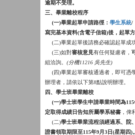
逾期不受理。
三、畢業離校程序
(一)畢業起單申請路徑：
學生系統
寫完基本資料(含電子信箱)後，起單
(二)畢業起單後請務必確認起單成
(三)如對
審核意見
有任何疑慮者，
組洽詢。
(分機11216 吳先生)
(四)畢業起單審核通過者，即可憑
辦理者，請依以下第8點說明辦理。
四、學士班畢業離校
(一)學士班學生申請畢業時間為115
定取得成績日告知所屬學系秘書
，俾
(二)
學士班畢業流程須經過系、院、
證書領取期限至115年9月3日(星期四)