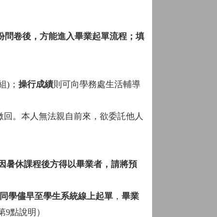
三份問卷後，方能進入畢業起單流程；填
。
組)；
操行成績
則可向學務處生活輔導
繳回。本人無法親自前來，欲委託他人
閉)。如因暑休課程後方得以畢業者，請將預
同學儘早至學生系統線上起單
，
畢業
第9點說明）