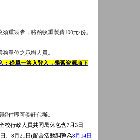
重製者，將酌收重製費100元/份。
業務單位之承辦人員。
入
：從單一簽入登入→學習資源項下
關證件即可委託代辦。
全校行政人員共同暑休
包含
7
月3
日
7
日、
8月21日
(配合活動調整為
8
月14
日