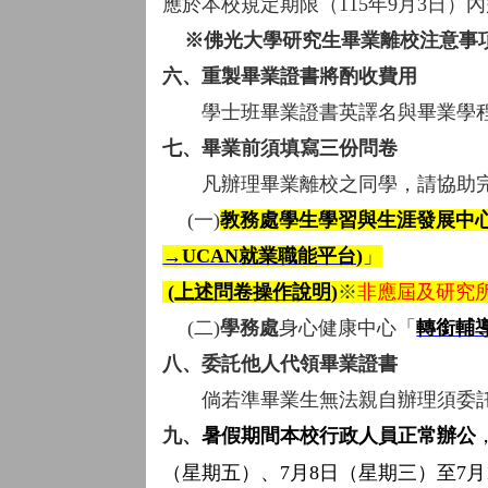
應於本校規定期限（115年9月3日
※佛光大學研究生畢業離校注意事
六、重製畢業證書將酌收費用
學士班畢業證書英譯名與畢業學程已
七、畢業前須填寫三份問卷
凡辦理畢業離校之同學，請協助完
(一)
教務處
學生學習與生涯發展中
→
UCAN
就業職能平台
)
」
(
上述問卷
操作
說明
)
※
非應屆及研究
(二)
學務處
身心健康中心「
轉銜輔
八、委託他人代領畢業證書
倘若準畢業生無法親自辦理須委託
九、
暑假期間本校行政人員正常辦公
（星期五）
、
7
月8
日（星期三）至
7
月