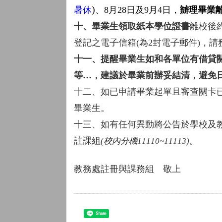
)
暑休
、
8
月28
日及9
月4
日，
辧理畢業
十、畢業生領取紙本學位證書
離校後
登記之電子信箱(為2封電子郵件)，
十一、提醒畢業生如和各單位有借貸
等…，建議於畢業前辦妥結清，避免
十二、如已申請畢業起單且審查關卡
畢業生。
十三、如有任何異動將公告於學校及
註課組
。
(校內分機11110~11113)
教務處註冊與課務組 敬上
Share