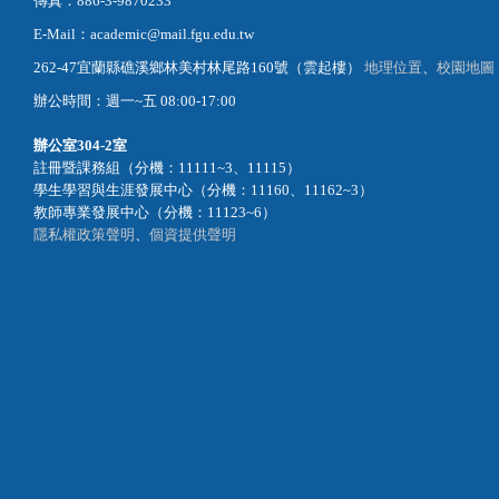
傳真：886-3-9870233
E-Mail：academic@mail.fgu.edu.tw
262-47宜蘭縣礁溪鄉林美村林尾路160號（雲起樓）
地理位置
、
校園地圖
辦公時間：週一~五 08:00-17:00
辦公室
304-2室
註冊暨課務組（分機：11111~3、11115）
學生學習與生涯發展中心（分機：11160、11162~3）
教師專業發展中心（分機：11123~6）
隱私權政策聲明
、
個資提供聲明