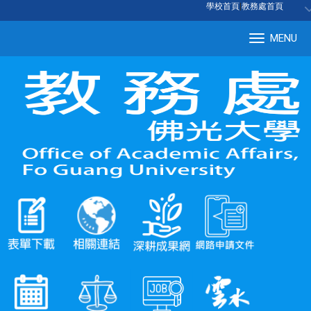
:::
學校首頁
|
教務處首頁
MENU
Tog