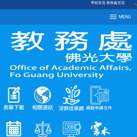
:::
學校首頁
|
教務處首頁
MENU
Tog