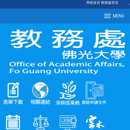
:::
學校首頁
|
教務處首頁
MENU
Tog