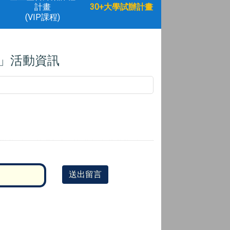
計畫
30+大學試辦計畫
(VIP課程)
集」活動資訊
送出留言