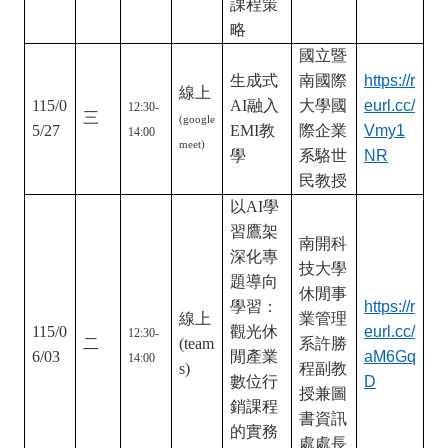
與學習
n
淑君副
表現的
教授
課程策
略
國立暨
生成式
南國際
https://r
線上
115/0
AI融入
大學國
eurl.cc/
12:30-
三
(google
5/27
EMI教
際企業
Vmy1
14:00
meet)
學
系駱世
NR
民教授
以AI學
習鷹架
南開科
深化專
技大學
題導向
休閒事
學習：
https://r
線上
業管理
115/0
觀光休
eurl.cc/
12:30-
二
(team
系許勝
6/03
閒產業
aM6Gq
14:00
s)
程副教
數位行
D