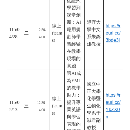
業教學
經驗
從證照
學習到
課堂創
新：AI
靜宜大
線上
https://r
115/0
應用規
學中文
12:30-
二
(team
eurl.cc/
4/28
劃師學
系朱錦
14:00
s)
3bde3l
習經驗
雄教授
在教學
現場的
實踐
讓AI成
為EMI
國立中
的教學
正大學
助力：
https://r
線上
化學暨
115/0
提升專
eurl.cc/
12:30-
三
(team
生物化
5/13
業英語
YkZX0
14:00
s)
學系于