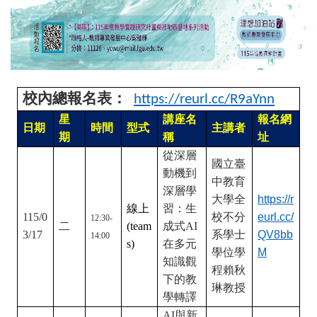
校內總報名表：
https://reurl.cc/R9aYnn
星
講座名
報名網
日期
時間
型式
主講者
期
稱
址
從深層
國立臺
動機到
中教育
深層學
大學全
https://r
線上
習：生
115/0
校不分
eurl.cc/
12:30-
二
(team
成式AI
3/17
系學士
QV8bb
14:00
s)
在多元
學位學
M
知識觀
程賴秋