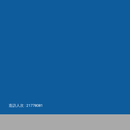
學生學習與生涯發展中心（分機：11160、11162~3）
教師專業發展中心（分機：11123~6）
隱私權政策聲明
、
個資提供聲明
造訪人次 : 21778081