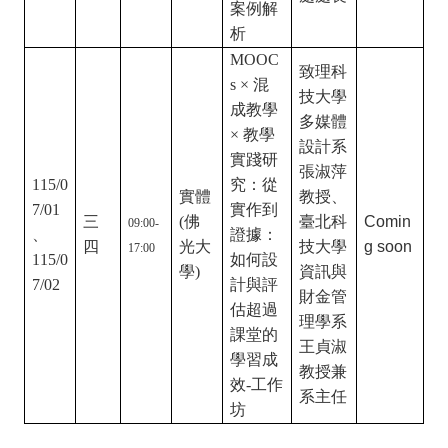
授兼圖
銷課程
書資訊
的實務
處處長
案例解
析
MOOC
致理科
s
× 混
技大學
成教學
多媒體
× 教學
設計系
實踐研
張淑萍
115/0
究：從
實體
教授、
7/01
實作到
三
(佛
臺北科
Comin
09:00-
、
證據：
四
光大
技大學
g soon
17:00
115/0
如何設
學)
資訊與
7/02
計與評
財金管
估超過
理學系
課堂的
王貞淑
學習成
教授兼
效-工作