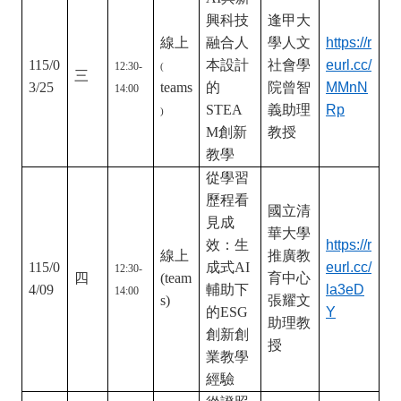
下的教
琳教授
學轉譯
AI
與新
興科技
逢甲大
線上
融合人
學人文
https://r
115/0
本設計
社會學
eurl.cc/
12:30-
(
三
3/25
teams
的
院曾智
MMnN
14:00
STEA
義助理
Rp
)
M創新
教授
教學
從學習
歷程看
國立清
見成
華大學
效：生
https://r
線上
推廣教
115/0
成式AI
eurl.cc/
12:30-
四
(team
育中心
4/09
輔助下
la3eD
14:00
s)
張耀文
的ESG
Y
助理教
創新創
授