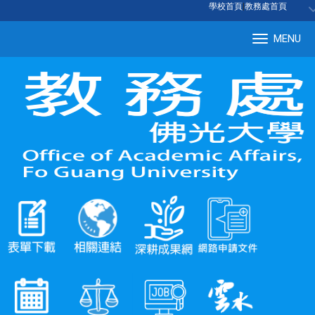
:::
學校首頁
|
教務處首頁
MENU
Tog