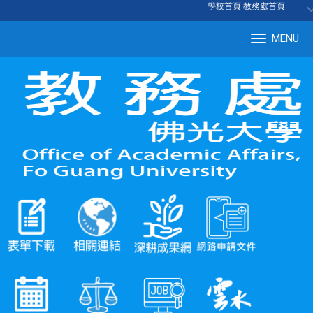
:::
學校首頁
|
教務處首頁
MENU
Tog