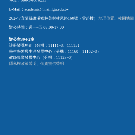
傳真：886-3-9870233
E-Mail：academic@mail.fgu.edu.tw
262-47宜蘭縣礁溪鄉林美村林尾路160號（雲起樓）
地理位置
、
校園地圖
辦公時間：週一~五 08:00-17:00
辦公室
304-2室
註冊暨課務組（分機：11111~3、11115）
學生學習與生涯發展中心（分機：11160、11162~3）
教師專業發展中心（分機：11123~6）
隱私權政策聲明
、
個資提供聲明