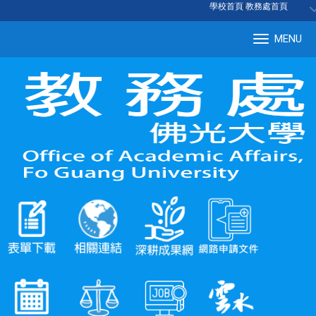
:::
學校首頁
|
教務處首頁
MENU
Tog