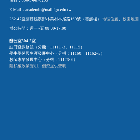
傳真：886-3-9870233
E-Mail：academic@mail.fgu.edu.tw
262-47宜蘭縣礁溪鄉林美村林尾路160號（雲起樓）
地理位置
、
校園地圖
辦公時間：週一~五 08:00-17:00
辦公室
304-2室
註冊暨課務組（分機：11111~3、11115）
學生學習與生涯發展中心（分機：11160、11162~3）
教師專業發展中心（分機：11123~6）
隱私權政策聲明
、
個資提供聲明