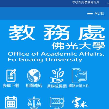
:::
學校首頁
|
教務處首頁
MENU
Tog