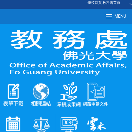
:::
學校首頁
|
教務處首頁
MENU
Tog