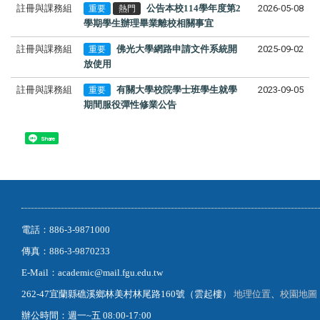
註冊與課務組
公告本校114學年度第2
2026-05-08
重要
熱門
學期學生辦理畢業離校相關事宜
註冊與課務組
佛光大學網路申請文件系統開
2025-09-02
重要
放使用
註冊與課務組
有關大學校院學士班學生就學
2023-09-05
重要
期間服役彈性修業公告
Share
電話：886-3-9871000
傳真：886-3-9870233
E-Mail：academic@mail.fgu.edu.tw
262-47宜蘭縣礁溪鄉林美村林尾路160號（雲起樓）
地理位置
、
校園地圖
辦公時間：週一~五 08:00-17:00