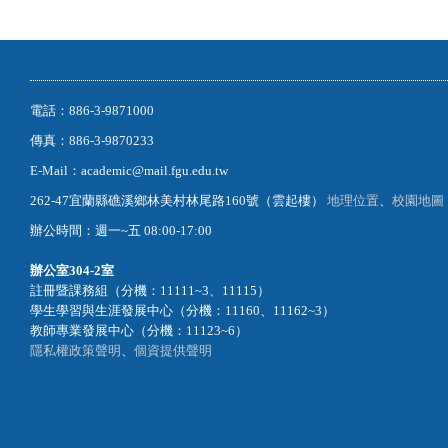
電話：886-3-9871000
傳真：886-3-9870233
E-Mail：academic@mail.fgu.edu.tw
262-47宜蘭縣礁溪鄉林美村林尾路160號（雲起樓）
地理位置
、
校園地圖
辦公時間：週一~五 08:00-17:00
辦公室
304-2室
註冊暨課務組（分機：11111~3、11115）
學生學習與生涯發展中心（分機：11160、11162~3）
教師專業發展中心（分機：11123~6）
隱私權政策聲明
、
個資提供聲明