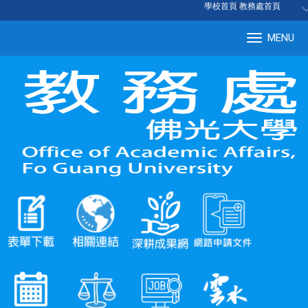
:::
學校首頁
|
教務處首頁
MENU
Tog