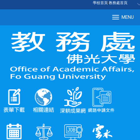
:::
學校首頁
|
教務處首頁
MENU
Tog