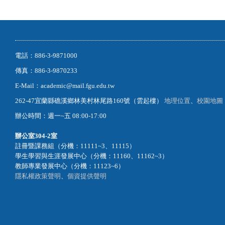
電話：886-3-9871000
傳真：886-3-9870233
E-Mail：academic@mail.fgu.edu.tw
262-47宜蘭縣礁溪鄉林美村林尾路160號（雲起樓）
地理位置
、
校園地圖
辦公時間：週一~五 08:00-17:00
辦公室
304-2室
註冊暨課務組（分機：11111~3、11115）
學生學習與生涯發展中心（分機：11160、11162~3）
教師專業發展中心（分機：11123~6）
隱私權政策聲明
、
個資提供聲明