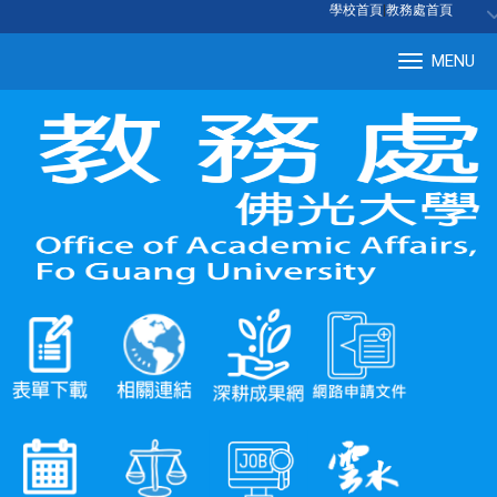
:::
學校首頁
|
教務處首頁
MENU
Tog