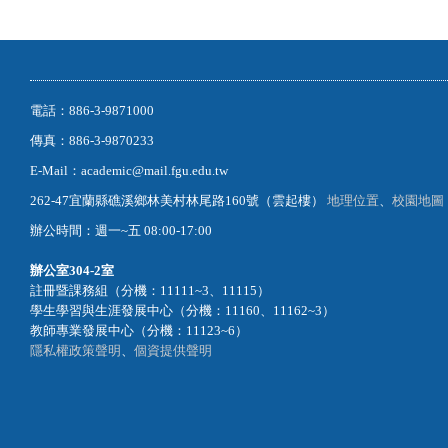
電話：886-3-9871000
傳真：886-3-9870233
E-Mail：academic@mail.fgu.edu.tw
262-47宜蘭縣礁溪鄉林美村林尾路160號（雲起樓）
地理位置
、
校園地圖
辦公時間：週一~五 08:00-17:00
辦公室
304-2室
註冊暨課務組（分機：11111~3、11115）
學生學習與生涯發展中心（分機：11160、11162~3）
教師專業發展中心（分機：11123~6）
隱私權政策聲明
、
個資提供聲明