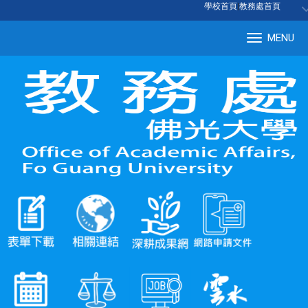
:::
學校首頁
|
教務處首頁
MENU
Tog