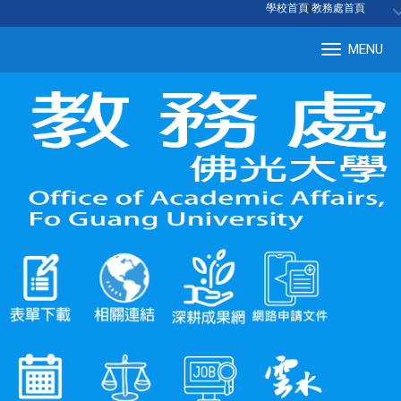
:::
學校首頁
|
教務處首頁
MENU
Tog