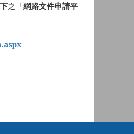
項下
之「
網路文件申請平
n.aspx