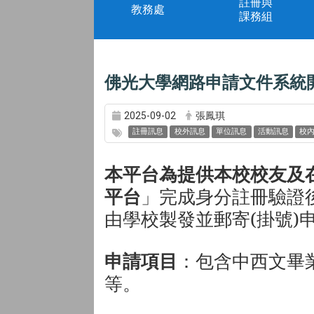
註冊與
教務處
課務組
佛光大學網路申請文件系統
2025-09-02
張鳳琪
註冊訊息
校外訊息
單位訊息
活動訊息
校
本平台為提供本校校友及
平台
」
完成身分註冊驗證
由學校製發並郵寄(掛號)
申請項目
：
包含中西文畢
等。