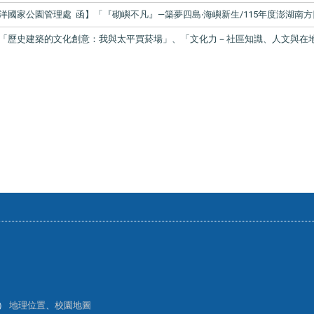
洋國家公園管理處 函】「『砌嶼不凡』—築夢四島‧海嶼新生/115年度澎湖南
「歷史建築的文化創意：我與太平買菸場」、「文化力－社區知識、人文與在地故事
樓）
地理位置
、
校園地圖