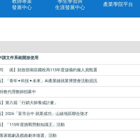
教師專業
學生學習與
產業學院平台
發展中心
生涯發展中心
申請文件系統開放使用
司 函】財政部南區國稅局115年度儲備約僱人員甄選
函】「青年✦科技✦未來」AI產業鏈就業博覽會活動資訊
特教代理教師招募中
函】第六屆「行銷大師養成計畫」
】2026「富市台中 就業成功」山線地區聯合徵才
函】「115年度挑戰勞動知識王」活動
5年客家戲劇及戲曲劇本徵選」活動