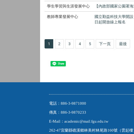
學生學習與生涯發展中心
【內政部國家公園署海
教師專業發展中心
國立勤益科技大學開設
日起開放線上報名
1
2
3
4
5
下一頁
最後
Share
電話：886-3-9871000
傳真：886-3-9870233
E-Mail：academic@mail.fgu.edu.tw
262-47宜蘭縣礁溪鄉林美村林尾路160號（雲起