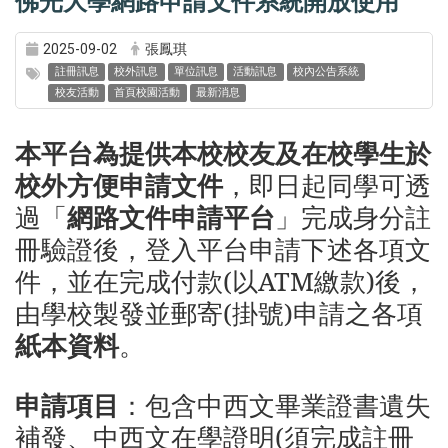
佛光大學網路申請文件系統開放使用
2025-09-02
張鳳琪
註冊訊息
校外訊息
單位訊息
活動訊息
校內公告系統
校友活動
首頁校園活動
最新消息
本平台為提供本校校友及在校學生於
校外方便申請文件
，即日起同學可透
過
「
網路文件申請平台
」
完成身分註
冊驗證後，登入平台申請下述各項文
件，並在完成付款(以ATM繳款)後，
由學校製發並郵寄(掛號)申請之各項
紙本資料
。
申請項目
：
包含中西文畢業證書遺失
補發、中西文在學證明(須完成註冊