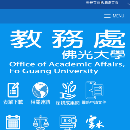
:::
學校首頁
|
教務處首頁
MENU
Tog