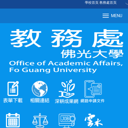
:::
學校首頁
|
教務處首頁
MENU
Tog