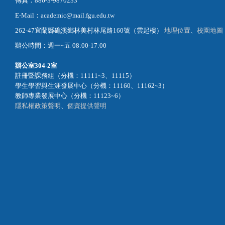
傳真：886-3-9870233
E-Mail：academic@mail.fgu.edu.tw
262-47宜蘭縣礁溪鄉林美村林尾路160號（雲起樓）
地理位置
、
校園地圖
辦公時間：週一~五 08:00-17:00
辦公室
304-2室
註冊暨課務組（分機：11111~3、11115）
學生學習與生涯發展中心（分機：11160、11162~3）
教師專業發展中心（分機：11123~6）
隱私權政策聲明
、
個資提供聲明