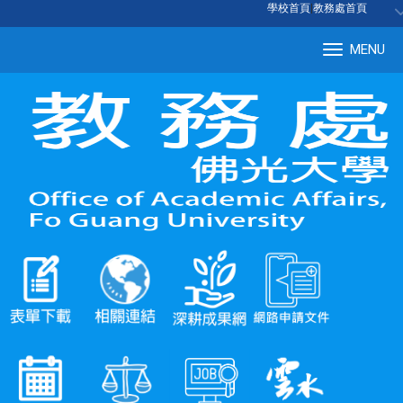
:::
學校首頁
|
教務處首頁
MENU
Tog