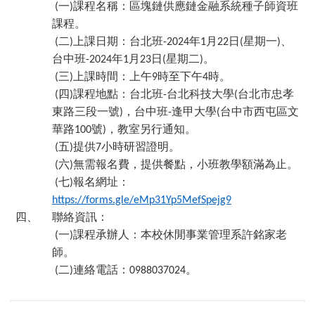
一
課程名稱：區塊鏈供應鏈金融系統種子師資班
(
)
課程。
二
上課日期：台北班
年
月
日
星期一
、
(
)
-2024
1
22
(
)
台中班
年
月
日
星期二
。
-2024
1
23
(
)
三
上課時間：上午
時至下午
時。
(
)
9
4
四
課程地點：台北班
台北科技大學
台北市忠孝
(
)
-
(
東路三段一號
，台中班
逢甲大學
台中市西屯區文
)
-
(
華路
號
，教室另行通知。
100
)
五
提供
小時研習證明。
(
)
7
六
無需報名費，提供餐點，小班教學額滿為止。
(
)
七
報名網址：
(
)
https://forms.gle/eMp31Yp5MefSpejg9
四、
聯絡資訊：
一
課程承辦人：本校休閒事業管理系許銘家老
(
)
師。
二
連絡電話：
。
(
)
0988037024