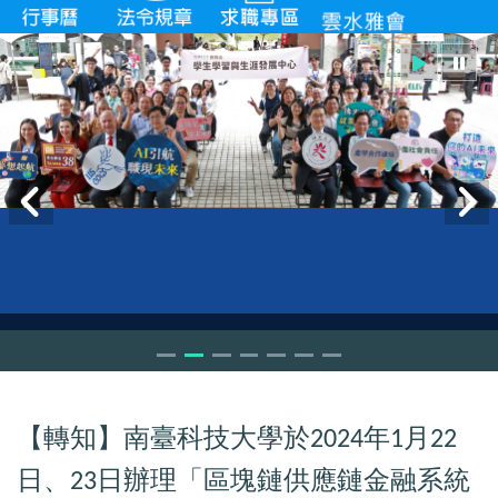
【轉知】南臺科技大學於
年
月
2024
1
22
日、
日辦理「區塊鏈供應鏈金融系統
23