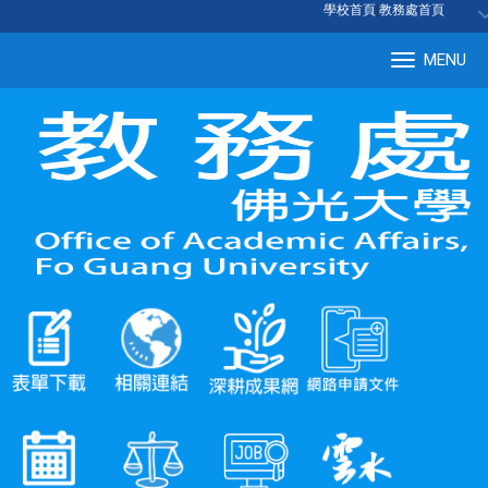
:::
學校首頁
|
教務處首頁
MENU
Tog