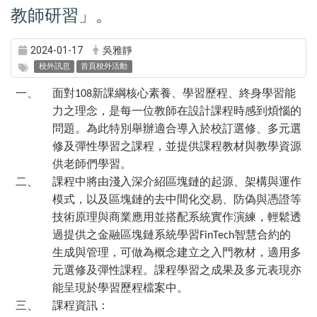
教師研習」。
2024-01-17
吳雅靜
校外訊息
首頁校外活動
一、
面對
新課綱核心素養、學習歷程、終身學習能
108
力之理念，是每一位教師在設計課程時感到煩惱的
問題。為此特別舉辦適合導入於校訂選修、多元選
修及彈性學習之課程，並提供課程教材與教學資源
供老師們學習。
二、
課程中將由淺入深介紹區塊鏈的起源、架構與運作
模式，以及區塊鏈的去中間化交易、防偽與憑證等
技術原理與商業應用並搭配系統實作演練，輕鬆透
過提供之金融區塊鏈系統學習
智慧合約的
FinTech
生成與管理，可做為概念建立之入門教材，適用多
元選修及彈性課程。課程學習之成果及多元表現亦
能呈現於學習歷程檔案中。
三、
課程資訊：