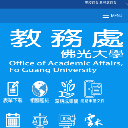
:::
學校首頁
|
教務處首頁
MENU
Tog