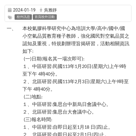
2024-01-19
吳雅靜
校外訊息
首頁校外活動
一、
本校氣膠科學研究中心為培訓大學
高中
國中
國
/
/
/
小空氣品質教育種子教師，強化國民對空氣品質之
認知及重視，特規劃辦理旨揭研習，活動相關資訊
如下
:
一
日期
報名其一場次即可
(
)
(
):
１、中區研習
民國
年
月
日
星期六
上午
時
:
113
1
20
(
)
9
至下午
時
分。
4
40
２、北區研習
民國
年
月
日
星期六
上午
時至
:
113
2
3
(
)
9
下午
時
分。
4
40
二
地點
(
)
:
１、中區研習
集思台中新烏日會議中心。
:
２、北區研習
集思台大會議中心。
:
三
報名時間
(
)
:
１、中區研習
自即日起至
月
日
四
止。
:
1
18
(
)
２、北區研習
自即日起至
月
日
四
止。
:
2
1
(
)