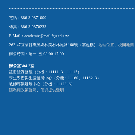
電話：886-3-9871000
傳真：886-3-9870233
E-Mail：academic@mail.fgu.edu.tw
262-47宜蘭縣礁溪鄉林美村林尾路160號（雲起樓）
地理位置
、
校園地圖
辦公時間：週一~五 08:00-17:00
辦公室
304-2室
註冊暨課務組（分機：11111~3、11115）
學生學習與生涯發展中心（分機：11160、11162~3）
教師專業發展中心（分機：11123~6）
隱私權政策聲明
、
個資提供聲明