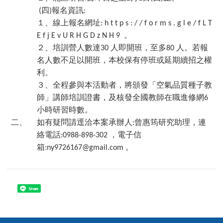
四
報名資訊
(
)
:
１、線上報名網址
: h t t p s : / / f o r m s . g l e / f L T
。
E f j E v U R H G D z N H 9
２、培訓營人數達
人即開班，至多
人。若報
30
80
名人數不足以開班，本校保有停班或延期續招之權
利。
３、全程參與本活動者，將頒發「空氣品質種子教
師」講師培訓證書，及核發全國教師在職進修網
6
小時研習時數。
二、
如有疑問請逕洽本案承辦人
曾惠筠研究助理，連
:
絡電話
，電子信
:0988-898-302
箱
。
:ny9726167@gmail.com
Share