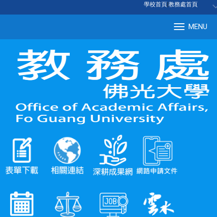
:::
學校首頁
|
教務處首頁
MENU
Tog