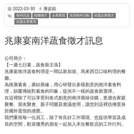
2022-03-30
潘姿穎
校外訊息
校園徵才
企業實習
首頁校外活動
結盟企業徵才
結盟企業實習
兆康宴南洋蔬食徵才訊息
公司簡介：
【一週七日素，蔬食新主張】
兆康宴南洋蔬食料理是一間以新加坡、馬來西亞口味料理的餐
廳。
為推廣素食，廣結善緣，用心研發出多樣創意的南洋素食料
理，顛覆傳統對素食的印象，提供不一樣的蔬食新選擇。
在這裡除了可以享受到各式創意的南洋風味佳餚，更適合家庭
聚餐、朋友聚會、親子同樂及會議使用，讓您到這裡彷彿置身
於國外度假的感覺。
我們重視每一位員工，除了有良好工作環境、也提供學習及成
長的空間，歡迎優秀的朋友一起加入禾合餐飲店的工作行列。