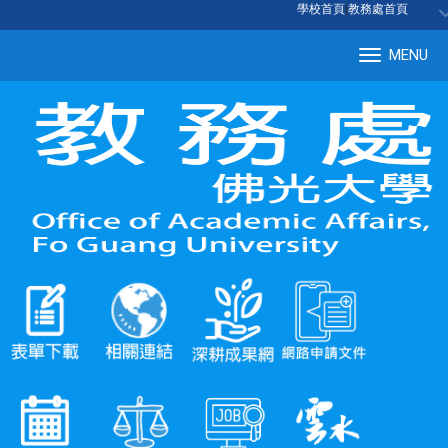
:::
學校首頁
|
教務處首頁
MENU
Tog