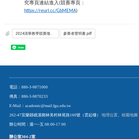
究專頁連結進入
競賽專頁：
(
https://reurl.cc/GbMEMA
)
2024清華教學競賽徵件公告.pdf
參賽者聲明書.pdf
Share
電話：886-3-9871000
傳真：886-3-9870233
E-Mail：academic@mail.fgu.edu.tw
262-47宜蘭縣礁溪鄉林美村林尾路160號（雲起樓）
地理位置
、
校園地圖
辦公時間：週一~五 08:00-17:00
辦公室
304-2室