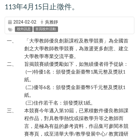
年
月
日止徵件。
113
4
15
2024-02-02
吳雅靜
校外訊息
首頁校外活動
一、
「大學教師優良創新課程及教學競賽」為全國首
創之大學教師教學競賽，為激盪更多創意、建立
大學教學專業交流平臺。
二、
旨揭競賽績優獎勵如下，如無績優者得予從缺：
一
特優
名：頒發獎金新臺幣
萬元整及獎狀
(
)
1
1
1
紙。
二
優等
名：頒發獎金新臺幣
千元整及獎狀
(
)
6
5
1
紙。
三
佳作若干名：頒發獎狀
紙。
(
)
1
三、
本競賽今年邁入第
屆，已累積數件優良教師課
10
程作品，對具教學熱忱或採教學升等之教師而
言，是極為有益的參考資料，作品集可參閱本競
賽專頁，或至清華大學
教學發展中心
教實踐研
/
/