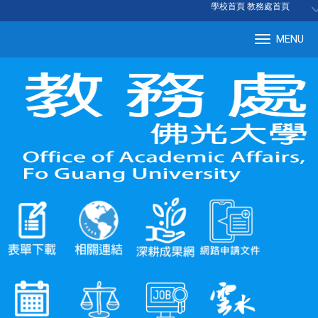
:::
學校首頁
|
教務處首頁
MENU
Tog