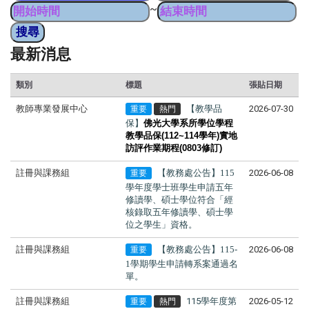
~
最新消息
類別
標題
張貼日期
教師專業發展中心
【教學品
2026-07-30
重要
熱門
保】
佛光大學系所學位學程
教學品保
(112~114
學年
)
實地
訪評作業期程(0803修訂)
註冊與課務組
【教務處公告】115
2026-06-08
重要
學年度學士班學生申請
五年
修讀學、碩士學位
符合「經
核
錄取五年修讀學、碩士學
位之學生
」資格。
註冊與課務組
【教務處公告】115-
2026-06-08
重要
1學期學生申請轉系案通過名
單。
註冊與課務組
115學年度第
2026-05-12
重要
熱門